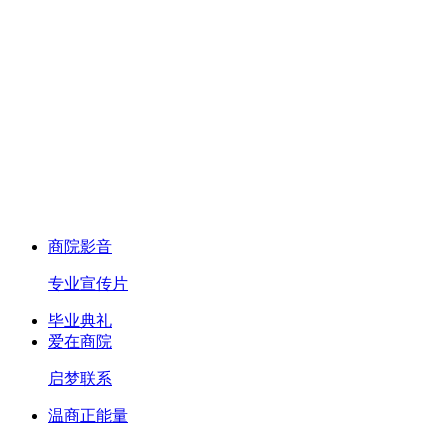
商院影音
专业宣传片
毕业典礼
爱在商院
启梦联系
温商正能量