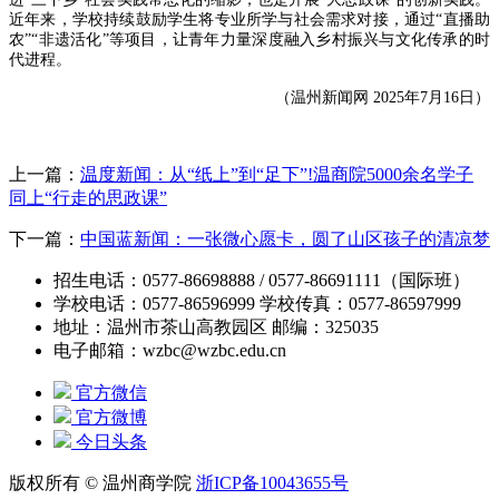
近年来，学校持续鼓励学生将专业所学与社会需求对接，通过“直播助
农”“非遗活化”等项目，让青年力量深度融入乡村振兴与文化传承的时
代进程。
（温州新闻网 2025年7月16日）
上一篇：
温度新闻：从“纸上”到“足下”!温商院5000余名学子
同上“行走的思政课”
下一篇：
中国蓝新闻：一张微心愿卡，圆了山区孩子的清凉梦
招生电话：0577-86698888 / 0577-86691111（国际班）
学校电话：0577-86596999 学校传真：0577-86597999
地址：温州市茶山高教园区 邮编：325035
电子邮箱：wzbc@wzbc.edu.cn
官方微信
官方微博
今日头条
版权所有 © 温州商学院
浙ICP备10043655号