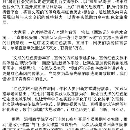
月”暑期社会实践队走进文成县百丈漈景区，以“探幽5A奇景，传承红
色薪火”为主题开展直播助旅活动，上好“行走的思政课”。队员们依托
抖音平台，将百丈漈的飞瀑奇观与红色历史相结合，通过镜头向网友
展现自然与人文交织的独特魅力，以青春实践助力乡村红色文旅发
展。
“大家看，这片崖壁瀑布奇观的背景，恰似《西游记》中的水帘
洞……”直播镜头前，实践队队员一边引导网友“云游”百丈漈三折瀑布
的壮阔景观，一边讲述文成红色故事。直播中，网友们纷纷留言参
与，单场直播曝光量达6.3万次，获赞超5万次。
“文成的红色资源丰富，宣传的方式越来越多样。宣传红色文旅不
能停留在‘我说你听’，而应借助新媒体手段，让网友更加真切具象地感
受历史、感悟思想。”实践队员表示，“我们不仅是红色故事的讲述者，
更是红色基因的传承人。当网友为革命先辈的事迹刷屏致敬时，我们
也读懂了青春奋斗的意义。”
“红色文旅不能养在深闺，年轻人要用新方式讲好故事。”实践队
指导老师指出，“红七月”暑期实践队以直播为桥，既让百丈漈的红色记
忆走出地域限制，也让青年学子在实践中深化了对“文化传承”的理解。
此次活动突破传统宣讲模式，借助短视频剪辑、直播带货式讲解等年
轻化表达，数字化赋能“大思政课”，让红色历史可看、可听、可互动。
据悉，温州商学院至今已连续10多年开展全员暑期社会实践，推
动“思政小课堂”与“社会大课堂”深度融合。此次活动是温州商学院推
进“三下乡”社会实践常态化的缩影，也是开展“大思政课”的创新实践。