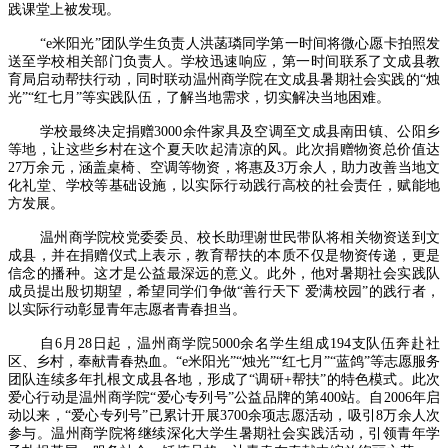
践课堂上被发现。
“e米阳光”团队学生负责人洪菡璘同学第一时间将微心愿卡拍照发
送至学校相关部门负责人。学校迅速响应，第一时间联系了文成县教
育局启动帮扶行动，同时联动温州商学院在文成县暑期社会实践的“烛
光”“红七月”等实践队伍，了解当地需求，切实解决当地困难。
学校最终决定捐赠3000余件家具及空调至文成县南田镇、公阳乡
等地，让这些乡村在这个夏天吹起清凉的风。此次捐赠物资总价值达
27万余元，涵盖桌椅、空调等物资，将惠及3万余人，助力改善当地文
化礼堂、学校等基础设施，以实际行动践行高校的社会责任，赋能地
方发展。
温州商学院校党委委员、校长助理谢世民带队将相关物资送到文
成县，并在捐赠仪式上表示，教育帮扶的本质不仅是物资传递，更是
信念的播种。这才是公益最深远的意义。此外，他对暑期社会实践队
成员提出殷切期望，希望同学们争做“善行天下 爱满校园”的践行者，
以实际行动彰显青年志愿者青春担当。
自6月28日起，温州商学院5000余名学生组成194支队伍奔赴社
区、乡村，奉献青春热血。“e米阳光”“烛光”“红七月”“蓝鸽”等志愿服务
团队连续多年扎根文成县各地，形成了“调研+帮扶”的特色模式。此次
爱心行动是温州商学院“爱心专列号”公益品牌的第400站。自2006年启
动以来，“爱心专列号”已累计开展3700余项志愿活动，吸引8万余人次
参与。温州商学院将继续深化大学生暑期社会实践活动，引领青年学