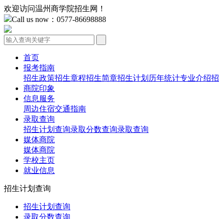
欢迎访问温州商学院招生网！
Call us now：0577-86698888
首页
报考指南
招生政策
招生章程
招生简章
招生计划
历年统计
专业介绍
招
商院印象
信息服务
周边住宿
交通指南
录取查询
招生计划查询
录取分数查询
录取查询
媒体商院
媒体商院
学校主页
就业信息
招生计划查询
招生计划查询
录取分数查询