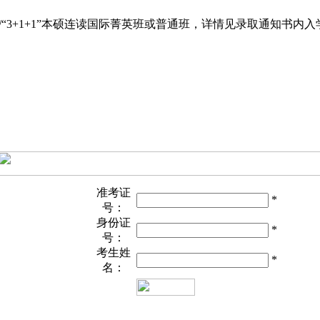
+1+1”本硕连读国际菁英班或普通班，详情见录取通知书内入学须知。咨询
准考证
*
号：
身份证
*
号：
考生姓
*
名：