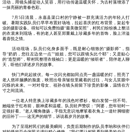
活动，用镜头捕捉动人笑容，用行动传递温暖关怀，为古村落增添了
一抹亮丽的青春色彩。
7月5日清晨，永嘉县渠口村的宁静被一群充满活力的年轻人打
破。暑期实践队员们早早布置好场地，拉起喜庆的红布背景，架起专
业的摄影设备。得知可以免费拍摄“最美微笑照”，村民们纷纷换上整洁
的衣裳来到现场，有的老人甚至郑重戴上珍藏多年的首饰，脸上洋溢
着喜悦之情。
活动现场，队员们化身多面手，既是耐心细致的“摄影师”，指
导“奶奶，您往左边坐一点”“姐姐，您可以跟镜头比个耶”；又是贴心
的“造型师”，帮村民整理衣领袖口；更是温暖的“倾听者”，陪伴老人聊
天，听他们讲述岁月的故事。
快门声此起彼伏。每一次闪光都如同点亮一盏温暖的灯，照亮了
老人慈祥腼腆的脸庞，映照出母亲皱纹里藏着的过往，与女儿笑眼中
闪烁的未来。一对对母女、祖孙在镜头前留下珍贵的影像，温情在方
寸之间流淌。
一位老人特意换上珍藏多年的浅色对襟衫，银白发髻一丝不苟。
她端坐于红布前，眼神柔和温暖。队员轻声赞叹：“阿婆，您年轻时一
定很好看。”老人嘴角微扬，手指无意识地摩挲着衣角上一道针脚细密
的旧补丁——这无声的细节，诉说着岁月的故事。
为了呈现村民们的最美瞬间，负责后期制作的队员李响和伙伴们
对拍摄的百余张照片进行精心修饰，“我们要让村民看到最美的自己。