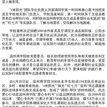
堂上被发现。
“e米阳光”团队学生负责人洪菡璘同学第一时间将微心愿卡拍照发
送至学校相关部门负责人。学校迅速响应，第一时间联系了文成县教
育局启动帮扶行动，同时联动温州商学院在文成县暑期社会实践的“烛
光”“红七月”等实践队伍，了解当地需求，切实解决当地困难。
学校最终决定捐赠3000余件家具及空调至文成县南田镇、公阳乡
等地，让这些乡村在这个夏天吹起清凉的风。此次捐赠物资总价值达
27万余元，涵盖桌椅、空调等物资，将惠及3万余人，助力改善当地文
化礼堂、学校等基础设施，以实际行动践行高校的社会责任，赋能地
方发展。
温州商学院校党委委员、校长助理谢世民带队将相关物资送到文
成县，并在捐赠仪式上表示，教育帮扶的本质不仅是物资传递，更是
信念的播种。这才是公益最深远的意义。此外，他对暑期社会实践队
成员提出殷切期望，希望同学们争做“善行天下 爱满校园”的践行者，
以实际行动彰显青年志愿者青春担当。
自6月28日起，温州商学院5000余名学生组成194支队伍奔赴社
区、乡村，奉献青春热血。“e米阳光”“烛光”“红七月”“蓝鸽”等志愿服务
团队连续多年扎根文成县各地，形成了“调研+帮扶”的特色模式。此次
爱心行动是温州商学院“爱心专列号”公益品牌的第400站。自2006年启
动以来，“爱心专列号”已累计开展3700余项志愿活动，吸引8万余人次
参与。温州商学院将继续深化大学生暑期社会实践活动，引领青年学