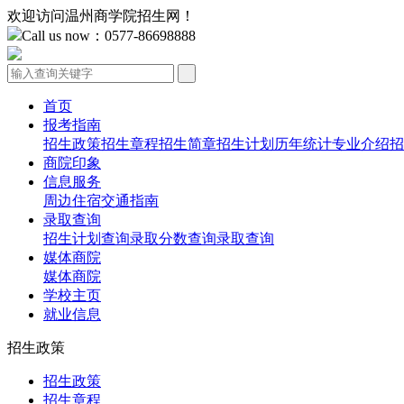
欢迎访问温州商学院招生网！
Call us now：0577-86698888
首页
报考指南
招生政策
招生章程
招生简章
招生计划
历年统计
专业介绍
招
商院印象
信息服务
周边住宿
交通指南
录取查询
招生计划查询
录取分数查询
录取查询
媒体商院
媒体商院
学校主页
就业信息
招生政策
招生政策
招生章程