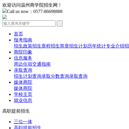
欢迎访问温州商学院招生网！
Call us now：0577-86698888
首页
报考指南
招生政策
招生章程
招生简章
招生计划
历年统计
专业介绍
招
商院印象
信息服务
周边住宿
交通指南
录取查询
招生计划查询
录取分数查询
录取查询
媒体商院
媒体商院
学校主页
就业信息
高职提前招生
三位一体
高职提前招生