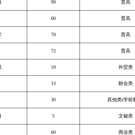
播
99
普高
60
普高
术
70
普高
72
普高
易
10
外贸类
33
财会类
30
其他类(学前
播
5
文秘类
60
商业类