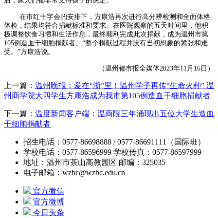
后，家人们都非常支持孩子的决定。
在市红十字会的安排下，方康浩再次进行高分辨检测和全面体格
体检，结果均符合捐献标准和要求。在医院观察的五天时间里，他积
极调整饮食习惯和生活作息，最终顺利完成此次捐献，成为温州市第
105例造血干细胞捐献者。“整个捐献过程并没有当初想象的紧张和难
受。”方康浩说。
（温州都市报全媒体2023年11月16日）
上一篇：
温州晚报：爱在“浙”里！温州学子再传“生命火种” 温
州商学院大四学生方康浩成为我市第105例造血干细胞捐献者
下一篇：
温度新闻客户端：温商院三年涌现出五位大学生造血
干细胞捐献者
招生电话：0577-86698888 / 0577-86691111（国际班）
学校电话：0577-86596999 学校传真：0577-86597999
地址：温州市茶山高教园区 邮编：325035
电子邮箱：wzbc@wzbc.edu.cn
官方微信
官方微博
今日头条