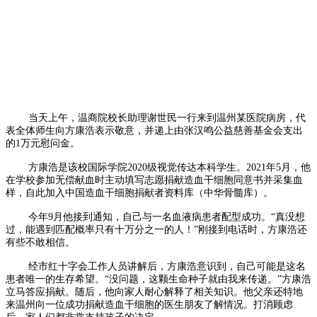
当天上午，温商院校长助理谢世民一行来到温州某医院病房，代
表全体师生向方康浩表示敬意，并递上由张汉鸣公益慈善基金会支出
的1万元慰问金。
方康浩是该校国际学院2020级视觉传达本科学生。2021年5月，他
在学校参加无偿献血时主动填写志愿捐献造血干细胞同意书并采集血
样，自此加入中国造血干细胞捐献者资料库（中华骨髓库）。
今年9月他接到通知，自己与一名血液病患者配型成功。“真没想
过，能遇到匹配概率只有十万分之一的人！”刚接到电话时，方康浩还
有些不敢相信。
经市红十字会工作人员讲解后，方康浩意识到，自己可能是这名
患者唯一的生存希望。“没问题，这颗生命种子就由我来传递。”方康浩
立马答应捐献。随后，他向家人耐心解释了相关知识。他父亲还特地
来温州向一位成功捐献造血干细胞的医生朋友了解情况。打消顾虑