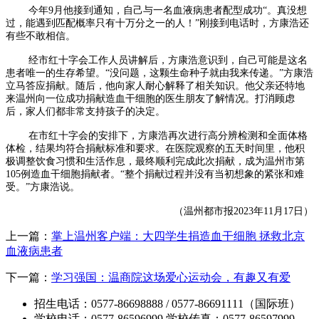
今年9月他接到通知，自己与一名血液病患者配型成功“。真没想
过，能遇到匹配概率只有十万分之一的人！”刚接到电话时，方康浩还
有些不敢相信。
经市红十字会工作人员讲解后，方康浩意识到，自己可能是这名
患者唯一的生存希望。“没问题，这颗生命种子就由我来传递。”方康浩
立马答应捐献。随后，他向家人耐心解释了相关知识。他父亲还特地
来温州向一位成功捐献造血干细胞的医生朋友了解情况。打消顾虑
后，家人们都非常支持孩子的决定。
在市红十字会的安排下，方康浩再次进行高分辨检测和全面体格
体检，结果均符合捐献标准和要求。在医院观察的五天时间里，他积
极调整饮食习惯和生活作息，最终顺利完成此次捐献，成为温州市第
105例造血干细胞捐献者。“整个捐献过程并没有当初想象的紧张和难
受。”方康浩说。
（温州都市报2023年11月17日）
上一篇：
掌上温州客户端：大四学生捐造血干细胞 拯救北京
血液病患者
下一篇：
学习强国：温商院这场爱心运动会，有趣又有爱
招生电话：0577-86698888 / 0577-86691111（国际班）
学校电话：0577-86596999 学校传真：0577-86597999