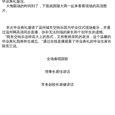
毕业典礼盛况。
大饱眼福的时间到了，下面就跟随大商一起来看看现场的高清图
片。
本次毕业典礼邀请了温州城市交响乐团为毕业仪式现场奏乐，并通
过温州网高清同步直播，弥补无法到场的家长和个别学生的遗憾。
“既有交响乐这样高大上的形式，又有教师亲民的表演，这个温馨的
毕业典礼我将终生难忘。”通过在线直播观看了毕业典礼的毕业生家长
陈宪兰说。
全场奏唱国歌
理事长瞿佳讲话
常务副校长谢健讲话