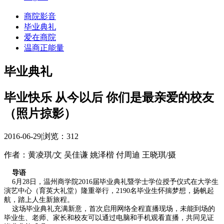
商院影音
毕业典礼
爱在商院
温商正能量
毕业典礼
毕业快乐 从今以后 你们是最亲爱的校友
（照片掠影）
2016-06-29
|
浏览：
312
作者：黄凌琪/文 吴佳谦 姚泽楷 付周迪 王晓琪/摄
导语
6月28日，温州商学院2016届毕业典礼暨学士学位授予仪式在大学生
演艺中心（育英大礼堂）隆重举行，2190名毕业生怀揣梦想，扬帆起
航，踏上人生新旅程。
这场毕业典礼充满新意，首次启用网络全程直播现场，未能到场的
毕业生、老师、家长和校友可以通过电脑和手机观看直播，共同见证