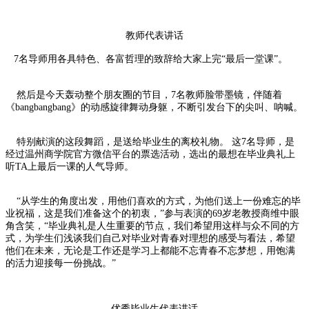
教师代表讲话
7名导师用各具特色、各富哲理的致辞给大家上完“最后一堂课”。
然后是今天轰动整个朋友圈的节目，7名教师脸带墨镜，伴随着
《bangbangbang》的动感旋律舞动身躯，不断引发台下的尖叫、呐喊。
特别献演的这段舞蹈，是送给毕业生的离校礼物。 这7名导师，是
经过温州商学院官方微信平台的票选活动，选出的最想在毕业典礼上
听TA上最后一课的人气导师。
“从学生的角度出发，用他们喜欢的方式，为他们送上一份难忘的毕
业祝福，这是我们准备这个的初衷，”参与表演的69岁老教授商维中眼
角含笑，“毕业典礼是人生重要的节点，我们希望用这样与众不同的方
式，为学生们浅谈我们自己对毕业对青春对理想的感受与看法，希望
他们在未来，无论是工作还是学习上都能不忘青春不忘梦想，用饱满
的活力迎接每一份挑战。”
优秀毕业生代表讲话