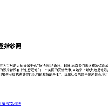
意婚纱照
波市为百对老人拍摄属于他们的创意结婚照。19日,志愿者们来到横溪镇道成
的照片都没有,我们想还他们一个美丽的爱情故事,当她穿上婚纱,她是他最
们过的好吗?给我讲讲你们以前的爱情故事吧”。现在社会离婚率越来越高,
画扇清凉相赠