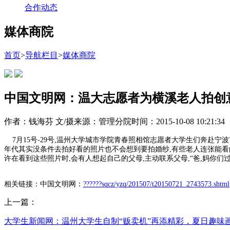
合作动态
媒体商院
首页
>
导航栏目
>
媒体商院
中国文明网：温大志愿者为横溪老人拍创
作者：钱海芬 文/摄
来源：管理分院
时间：2015-10-08 10:21:34
7月15号-29号,温州大学城市学院青春照相馆志愿者大学生们奔赴宁
年代其实没条件去拍好看的照片也不会想到要拍婚纱,有些老人连张能看
许在看到这些照片时,会有人想起自己的父母,主动联系父母,“爸,妈你
相关链接：中国文明网：
??????sqcz/yzq/201507/t20150721_2743573.shtml
上一篇：
大学生新闻网：温州大学生自制“贩卖机”再添精彩，夏日趣味