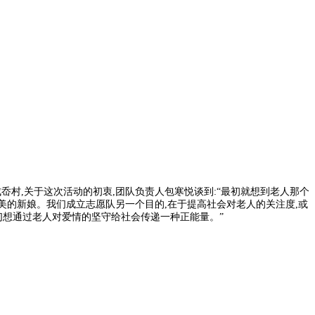
岙村,关于这次活动的初衷,团队负责人包寒悦谈到:“最初就想到老人那个
美的新娘。我们成立志愿队另一个目的,在于提高社会对老人的关注度,或
我们想通过老人对爱情的坚守给社会传递一种正能量。”