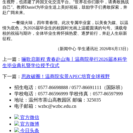
生视野，也搭建了跨国文化交流平台。“世界在你们眼中，请勇敢挑战
自己”。教师Daniel为毕业生送上美好祝福，鼓励学子们勇敢探索，奔
赴广阔未来。
一餐烟火味，四年青春情。此次专属毕业宴，以美食为媒、以温
情为底色，为2026届毕业生的校园时光画上温暖圆满的句号。满载母
校的祝福与期许，全体毕业生将怀揣热爱、逐梦前行，奔赴人生崭新
征程。
（新闻中心 学生通讯社 2026年6月13日）
上一篇：
骊歌启新程 青春赴山海丨温商院举行2026届本科学
生毕业典礼暨学位授予仪式
下一篇：
思政破圈！温商院实景APEC培育全球视野
招生电话：0577-86698888 / 0577-86691111（国际班）
学校电话：0577-86596999 学校传真：0577-86597999
地址：温州市茶山高教园区 邮编：325035
电子邮箱：wzbc@wzbc.edu.cn
官方微信
官方微博
今日头条