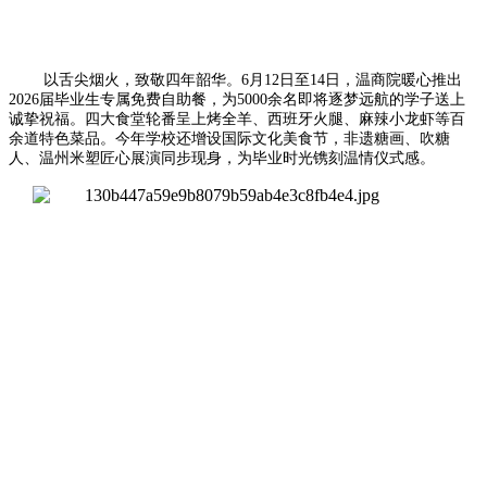
以舌尖烟火，致敬四年韶华。6月12日至14日，温商院暖心推出
2026届毕业生专属免费自助餐，为5000余名即将逐梦远航的学子送上
诚挚祝福。四大食堂轮番呈上烤全羊、西班牙火腿、麻辣小龙虾等百
余道特色菜品。今年学校还增设国际文化美食节，非遗糖画、吹糖
人、温州米塑匠心展演同步现身，为毕业时光镌刻温情仪式感。