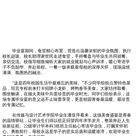
毕业宴期间，食堂精心布置，营造出温馨浓郁的毕业氛围。执行
校长赵玻、校长助理谢世民走进食堂，手持餐盘与毕业生共同就餐、
亲切交流。校领导细致倾听大家的就业规划与心声诉求，暖心寄语学
子不负韶华、奔赴前程。一餐一饭承载着母校的深厚关怀，现场温情
满满、氛围热烈融洽。
“这是四年校园生活中最难忘的美味。”不少同学纷纷点赞特色菜
品，坦言专程前来打卡招牌小龙虾、烤鸭卷等美食。大家结伴取餐、
围坐畅谈，在烟火美味中共度珍贵的毕业时光。同学们纷纷表示，这
场专属毕业宴的意义远不止味蕾享受，更是校园青春最温暖、最珍贵
的专属记忆。
在传媒与设计艺术学院毕业生潘亚萍看来，这场美食盛宴是青春
的温情驿站，让毕业生们得以驻足回望四年求学岁月，整装奔赴人生
崭新征程。22级审计学本科3班班主任贴心寄语毕业生，叮嘱常怀初
心、勇敢前行，母校永远是学子的坚实后盾和温暖港湾，欢迎毕业生