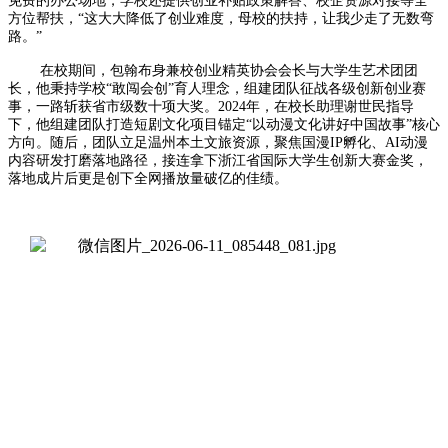
免费的办公场地，学校还提供创业补贴政策解答、校企资源对接等全
方位帮扶，“这大大降低了创业难度，母校的扶持，让我少走了无数弯
路。”
在校期间，包翰布身兼校创业精英协会会长与大学生艺术团团
长，他秉持学校“敢闯会创”育人理念，组建团队征战各级创新创业赛
事，一路斩获省市级数十项大奖。2024年，在校长助理谢世民指导
下，他组建团队打造短剧文化项目锚定“以动漫文化讲好中国故事”核心
方向。随后，团队立足温州本土文旅资源，聚焦国漫IP孵化、AI动漫
内容研发打磨落地路径，接连拿下浙江省国际大学生创新大赛金奖，
落地成片后更是创下全网播放量破亿的佳绩。