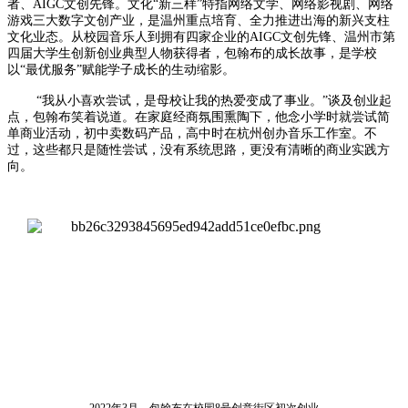
者、AIGC文创先锋。文化“新三样”特指网络文学、网络影视剧、网络
游戏三大数字文创产业，是温州重点培育、全力推进出海的新兴支柱
文化业态。从校园音乐人到拥有四家企业的AIGC文创先锋、温州市第
四届大学生创新创业典型人物获得者，包翰布的成长故事，是学校
以“最优服务”赋能学子成长的生动缩影。
“我从小喜欢尝试，是母校让我的热爱变成了事业。”谈及创业起
点，包翰布笑着说道。在家庭经商氛围熏陶下，他念小学时就尝试简
单商业活动，初中卖数码产品，高中时在杭州创办音乐工作室。不
过，这些都只是随性尝试，没有系统思路，更没有清晰的商业实践方
向。
2022年3月，包翰布在校园8号创意街区初次创业