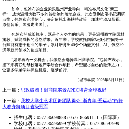
如今，包翰布的企业紧跟温州产业导向，精准布局文化“新三
样”，成为温州为数不多的首批签约落地企业。此次受到市委书记调研
点赞，包翰布充满信心，决定依托出海扶持政策，加速推动AI影视、
原创音乐、国漫走出国门。
包翰布的成长蜕变，既是个人努力的结果，更是温州商学院因材
施教、赋能成长的必然结果。近年来，学校依托国家级众创空间等平
台赋能有志于创业的学子，累计培育出40余个涵盖文创、AI、低空经
济等新兴领域的创业项目。
“如果再给一次机会，我依然会选择温州商学院。”包翰布表示，
接下来将联动母校落地产学研合作项目，希望能尽自己的微薄之力，
让更多学弟学妹抓住机遇、逐梦前行。
（城市学院 2026年6月11日）
上一篇：
思政破圈！温商院实景APEC培育全球视野
下一篇：
我校大学生艺术团舞蹈队勇夺“浙青年·爱运动”街舞
大赛齐舞项目省级冠军
招生电话：0577-86698888 / 0577-86691111（国际班）
学校电话：0577-86596999 学校传真：0577-86597999