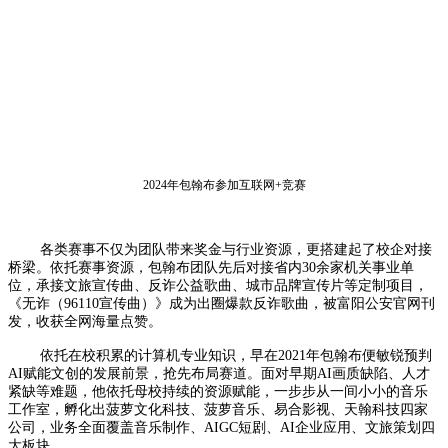
2024年包翰布参加互联网+竞赛
各类赛事不仅为团队带来奖金与行业资源，更搭建起了校企对接
桥梁。依托赛事资源，包翰布团队先后对接省内30余家机关事业单
位，承接文旅宣传曲、反诈公益歌曲、城市品牌宣传片等定制项目，
《无诈（96110宣传曲）》成为出圈爆款反诈歌曲，被富阳公安官网刊
发，收获全网海量点赞。
依托在校积累的计算机专业知识，早在2021年包翰布便敏锐预判
AI赋能文创的发展前景，抢先布局赛道。面对早期AI画质缺陷、人才
紧缺等难题，他依托母校持续的资源赋能，一步步从一间小小的音乐
工作室，孵化出菠萝文化科技、菠萝音乐、易合影视、天翰科技四家
公司，业务全面覆盖音乐制作、AIGC短剧、AI企业应用、文旅策划四
大板块。