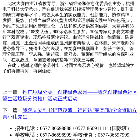
此次大赛由浙江省教育厅、浙江省经济和信息化委员会主办，杭州
电子科技大学承办，旨在促进我省高校经济管理类专业建设，提升案
例研究与教学水平，增强大学生的实践能力、创新能力、协作精神，
发掘、提炼、传播当前经济转型升级和管理创新实践中的特色亮点，
为推广先进适用的管理理念、方法和模式提供案例借鉴。大赛共有33
所本科院校，188支队伍，900余名学生参加。30位专家对参赛文本进
行了双盲评审、现场答辩两轮评议。由管理分院钱怡、徐蒙蒙、陈露
霞、姚亮、王金浩同学组成的温州超市商帮队，在林巍、朱沛老师的
悉心指导下，凭借出色的表现，在竞赛中脱颖而出，荣获二等奖。管
理分院王翔、李志强、谢超燕、董乃鑫、董娜红同学组成的名森鞋业
队，在欧必胜、章国道老师的指导下荣获三等奖。
在此，感谢老师的辛劳付出，对同学表示衷心祝贺，也希望城院学
子们再接再厉，再创佳绩。
上一篇：
推广垃圾分类，创建绿色家园——我院创建绿色社区
暨生活垃圾分类推广活动正式启动
下一篇：
我院党委副书记范茂盛一行拜访“秦亮”助学金资助方
秦小伟先生
招生电话：0577-86698888 / 0577-86691111（国际班）
学校电话：0577-86596999 学校传真：0577-86597999