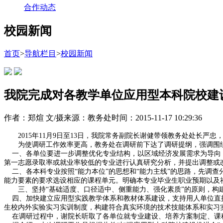
合作动态
校园新闻
首页
>
导航栏目
>
校园新闻
我院完成对各教学单位应用型本科院校建
作者：郑煊 文/摄
来源：教务处
时间：2015-11-17 10:29:36
2015年11月9日至13日，我院常务副院长谢健带领教务处处长严
为使调研工作效率更高，教务处在调研前下达了调研提纲，强调围
一、各单位要进一步调整优化专业结构，以区域经济发展需求为导向，
第一志愿录取率或就业率较低的专业进行认真研究分析，并提出调整或
二、各本科专业按照“能力本位”的思想和“能力主线”的思路，先调
能力要素的要求选设相应的课程单元。明确本专业毕业生职业预期以及社
三、坚持“基础适度、口径适中、侧重能力、强化素质”的原则，构建
四、加快建立应用型实践教学体系和教材体系建设，支持用人单位直接
生校内外实验实习实训制度，构建符合真实环境的技术技能体系和实习
在调研过程中，谢院长听取了各单位就专业建设、培养方案制定、课程