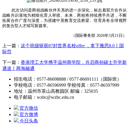
此次访问是两校战略伙伴关系的进一步深化，标志着双方合作从
战略共识落地为精细化育人举措。未来，两校将持续携手共进，不断
拓展合作广度与深度，为搭建中英教育交流桥梁、培育具有全球视野
的复合型人才续写新篇章。
（国际事务部 2026年3月21日）
上一篇：
这个班级斩获87封世界名校offer ，拿下雅思8.0丨国
际范
下一篇：
香港理工大学携手温州商学院，共启商创硕士升学新
通道丨商海融通
招生电话：0577-86698888 / 0577-86691111（国际班）
学校电话：0577-86596999 学校传真：0577-86597999
地址：温州市茶山高教园区 邮编：325035
电子邮箱：wzbc@wzbc.edu.cn
官方微信
官方微博
今日头条