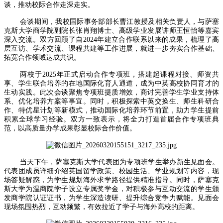
谈，推动校际合作走深走实。
会谈期间，我校国际事务部部长曹江教授及相关负责人，与萨塞
克斯大学商学院副院长张肖翔博士、高级学业发展讲师王恒怡等嘉宾
深入交流。双方回顾了自2024年建立合作联系以来的成果，梳理了高
层互访、学术交流、课程共建等工作进展，就进一步夯实合作基础、
拓宽合作领域达成共识。
两校于2025年正式启动合作专项班，搭建起课程对接、师资共
享、学生联合培养的在地国际化育人通道，成为中英高校协同育才的
生动实践。此次会谈聚焦专项班提质增效，商讨完善学生学业支持体
系、优化培养方案等事宜。同时，积极探索中英交换生、师生科研合
作、特优星计划等新模式，推动国际化培养环节前置，助力学生提前
积累全球学习经验。双方一致表示，将全力打造首届合作专项班典
范，以高质量办学成果彰显校际合作价值。
当天下午，萨塞克斯大学代表团为专项班学生举办新生见面会。
代表团成员详细介绍英国留学政策、校园生活、学业规划等内容，现
场答疑解惑，为学生规划海外求学路径提供精准指导。同时，萨塞克
斯大学为温商院学子设立专属奖学金，对积极参与互动交流的学生颁
发商学院认证证书，为学生深造读研、提升综合竞争力赋能。见面会
现场氛围热烈，互动频繁，有效拉近了学子与海外高校的距离。