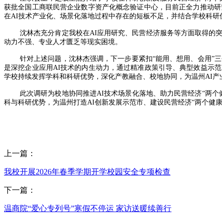
获批全国工商联民营企业数字资产化概念验证中心，目前正全力推动研
在AI技术产业化、场景化落地过程中存在的短板不足，并结合学校科研
沈林杰充分肯定我校在AI应用研究、民营经济服务等方面取得的
动力不强、专业人才匮乏等现实困境。
针对上述问题，沈林杰强调，下一步要紧扣“能用、想用、会用”三
是深挖企业应用AI技术的内生动力，通过精准政策引导、典型效益示范，
学校持续发挥学科和科研优势，深化产教融合、校地协同，为温州AI产
此次调研为校地协同推进AI技术场景化落地、助力民营经济“两
科与科研优势，为温州打造AI创新发展示范市、建设民营经济“两个健
上一篇：
我校开展2026年春季学期开学校园安全专项检查
下一篇：
温商院“爱心专列号”寒假不停运 家访送暖续善行