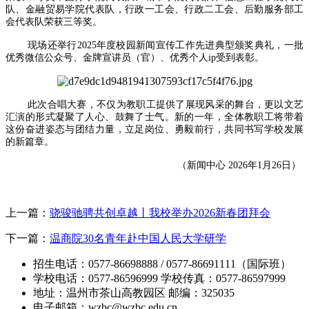
队、金融贸易学院代表队，行政一工会、行政二工会、后勤服务部工
会代表队荣获三等奖。
现场还举行2025年度校园新闻宣传工作先进典型颁奖典礼，一批
优秀微信公众号、金牌宣讲员（官）、优秀个人ip受到表彰。
此次合唱大赛，不仅为教职工提供了展现风采的舞台，更以文艺
汇演的形式凝聚了人心、鼓舞了士气。新的一年，全体教职工将带着
这份奋进姿态与团结力量，立足岗位、勇毅前行，共同书写学校发展
的新篇章。
（新闻中心 2026年1月26日）
上一篇：
骁骏驰骋共创卓越丨我校举办2026新春团拜会
下一篇：
温商院30名青年赴中国人民大学研学
招生电话：0577-86698888 / 0577-86691111（国际班）
学校电话：0577-86596999 学校传真：0577-86597999
地址：温州市茶山高教园区 邮编：325035
电子邮箱：wzbc@wzbc.edu.cn