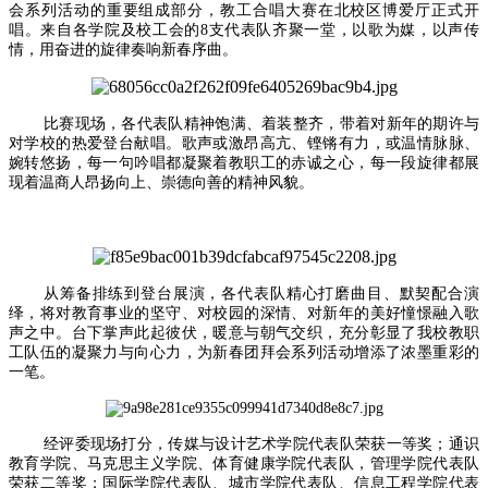
会系列活动的重要组成部分，教工合唱大赛在北校区博爱厅正式开
唱。来自各学院及校工会的8支代表队齐聚一堂，以歌为媒，以声传
情，用奋进的旋律奏响新春序曲。
比赛现场，各代表队精神饱满、着装整齐，带着对新年的期许与
对学校的热爱登台献唱。歌声或激昂高亢、铿锵有力，或温情脉脉、
婉转悠扬，每一句吟唱都凝聚着教职工的赤诚之心，每一段旋律都展
现着温商人昂扬向上、崇德向善的精神风貌。
从筹备排练到登台展演，各代表队精心打磨曲目、默契配合演
绎，将对教育事业的坚守、对校园的深情、对新年的美好憧憬融入歌
声之中。台下掌声此起彼伏，暖意与朝气交织，充分彰显了我校教职
工队伍的凝聚力与向心力，为新春团拜会系列活动增添了浓墨重彩的
一笔。
经评委现场打分，传媒与设计艺术学院代表队荣获一等奖；通识
教育学院、马克思主义学院、体育健康学院代表队，管理学院代表队
荣获二等奖；国际学院代表队、城市学院代表队、信息工程学院代表