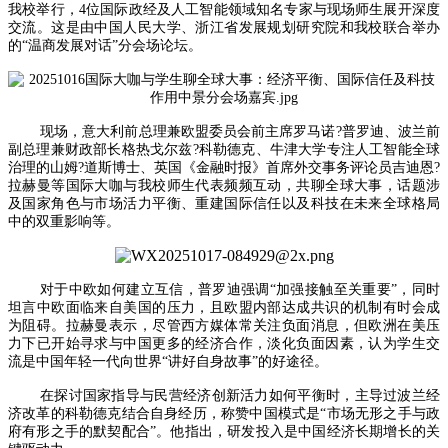
我校举行，4位国际政经及人工智能领域知名专家与现场师生展开深度
交流。这是由中国人民大学、浙江省发展规划研究院和我校联合举办
的“温商发展对话”分会场论坛。
现场，意大利前总理兼欧盟委员会前主席罗马诺?普罗迪、波兰前
副总理兼财政部长格热戈尔兹?科勒德克、牛津大学专注人工智能全球
治理的山姆?道斯博士、英国《金融时报》首席外交事务评论员吉迪恩?
拉赫曼等国际大咖与我校师生代表频频互动，共聊全球大事，话题涉
及国家角色与市场活力平衡、重建国际信任以及科技在未来全球格局
中的双重影响等。
对于中欧如何建立互信，普罗迪强调“加强接触至关重要”，同时
坦言中欧面临来自美国的压力，且欧盟内部达成共识的机制有时会成
为阻碍。拉赫曼表示，尽管西方媒体常关注负面消息，但欧洲在美压
力下已开始寻求与中国更多的经济合作，淡化负面因素，认为学生交
流是中国年轻一代向世界“讲好自身故事”的好途径。
在探讨国家指导与民营经济创新活力如何平衡时，主导过波兰经
济改革的科勒德克结合自身经历，称赞中国模式是“市场无形之手与政
府有形之手的默契配合”。他指出，研发投入是中国经济长期增长的关