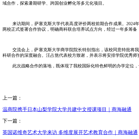
域合作，探索暑期研学、跨国创业孵化等多元化项目。
来访期间，萨塞克斯大学代表高度评价两校前期合作成果。2024
两校正式签署合作协议，明确商科联合培养试点方向，经过一年多筹备
交流会上，萨塞克斯大学商学院院长特别指出，该校同意特批将
科研合作的深度融合。汪占熬代表校方致谢，并表示将安排学院优秀师
此次战略合作的落地，既体现了我校国际化特色鲜明的办学定位，
上一篇：
温商院携手日本山梨学院大学共建中文授课项目｜商海融通
下一篇：
英国诺维奇艺术大学来访 多维度展开艺术教育合作｜商海融通