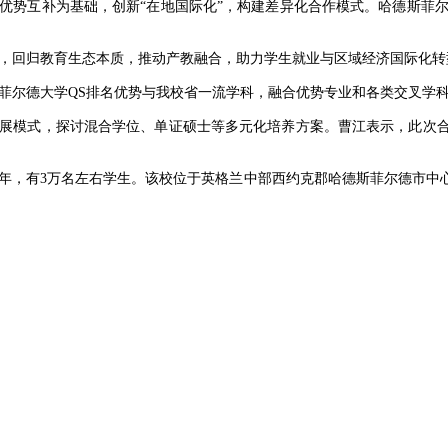
优势互补为基础，创新“在地国际化”，构建差异化合作模式。哈德斯菲尔
，回归教育生态本质，推动产教融合，助力学生就业与区域经济国际化转
结合哈德斯菲尔德大学QS排名优势与我校省一流学科，融合优势专业和各类交叉
发展模式，探讨混合学位、单证硕士等多元化培养方案。曹江表示，此次
24年，有3万名左右学生。该校位于英格兰中部西约克郡哈德斯菲尔德市
。