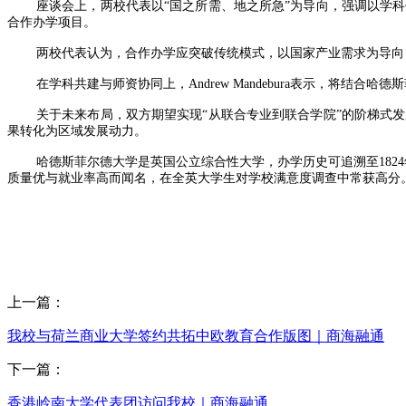
座谈会上，两校代表以“国之所需、地之所急”为导向，强调以学科
合作办学项目。
两校代表认为，合作办学应突破传统模式，以国家产业需求为导向
在学科共建与师资协同上，Andrew Mandebura表示，将
关于未来布局，双方期望实现“从联合专业到联合学院”的阶梯式
果转化为区域发展动力。
哈德斯菲尔德大学是英国公立综合性大学，办学历史可追溯至18
质量优与就业率高而闻名，在全英大学生对学校满意度调查中常获高分
上一篇：
我校与荷兰商业大学签约共拓中欧教育合作版图｜商海融通
下一篇：
香港岭南大学代表团访问我校｜商海融通