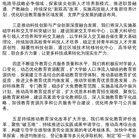
电路等战略必争领域，探索拔尖创新人才培养新模式。推进职普融
通、产教融合，持续深化“新双高”改革，实施高技能人才集群培养计
划，优化职业教育服务区域发展、支撑产业发展的建设布局。
三是推动科技创新与产业创新深度融合发展。我们将深入实施基
础学科和交叉学科突破计划，建设国家交叉学科中心，以重大科研任
务引领人才培养和学科交叉融合，以学科深入交叉融合催生重大基础
理论。持续加强高校青年科技人才培养，稳定支持青年科技人才开展
原创性、颠覆性科技创新。通过区域技术转移转化中心、高等研究
院，联合多方力量，让更多科技成果转化为现实生产力。
四是不断提升教育公共服务质量和水平。我们将积极应对学龄人
口变化，动态优化教育资源配置，扩大学龄人口净流入城镇的教育资
源供给，探索建立市县结合的基础教育管理体制。推动基础教育扩优
提质，推进义务教育优质均衡发展，推动学前教育优质普惠发展，办
好特殊教育、专门教育，稳步扩大免费教育范围，实施县域高中振兴
计划。推动高等教育提质扩容，扩大优质本科教育招生规模。聚焦弘
扬教育家精神，建设高素质专业化教师队伍。深入实施教育数字化战
略，加强教育资源共享和公共服务平台建设，优化终身学习公共服
务。
五是持续推动教育深化改革扩大开放。我们将深化教育评价改
革，聚焦“破五唯”，持续推进以实践成果申请学位。推动高考综合改
革，构建引导学生德智体美劳全面发展的考试考核体系。加快中考改
革探索，推进均衡派位、登记备案等多元化录取机制。制定“双一流”标