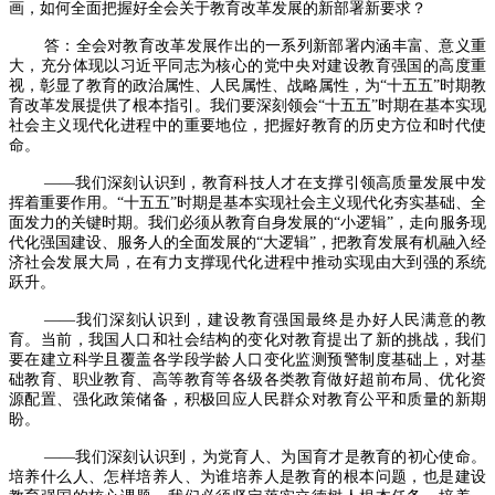
画，如何全面把握好全会关于教育改革发展的新部署新要求？
答：全会对教育改革发展作出的一系列新部署内涵丰富、意义重
大，充分体现以习近平同志为核心的党中央对建设教育强国的高度重
视，彰显了教育的政治属性、人民属性、战略属性，为“十五五”时期教
育改革发展提供了根本指引。我们要深刻领会“十五五”时期在基本实现
社会主义现代化进程中的重要地位，把握好教育的历史方位和时代使
命。
——我们深刻认识到，教育科技人才在支撑引领高质量发展中发
挥着重要作用。“十五五”时期是基本实现社会主义现代化夯实基础、全
面发力的关键时期。我们必须从教育自身发展的“小逻辑”，走向服务现
代化强国建设、服务人的全面发展的“大逻辑”，把教育发展有机融入经
济社会发展大局，在有力支撑现代化进程中推动实现由大到强的系统
跃升。
——我们深刻认识到，建设教育强国最终是办好人民满意的教
育。当前，我国人口和社会结构的变化对教育提出了新的挑战，我们
要在建立科学且覆盖各学段学龄人口变化监测预警制度基础上，对基
础教育、职业教育、高等教育等各级各类教育做好超前布局、优化资
源配置、强化政策储备，积极回应人民群众对教育公平和质量的新期
盼。
——我们深刻认识到，为党育人、为国育才是教育的初心使命。
培养什么人、怎样培养人、为谁培养人是教育的根本问题，也是建设