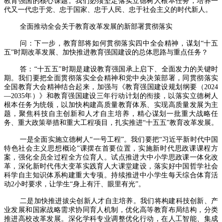
教育强国的核心课题。我们必须坚定落实立德树人根本任务，培养一
代又一代忠于党、忠于国家、忠于人民、忠于社会主义的时代新人。
全面推动全会关于教育改革发展的新部署贯彻落实
问：下一步，教育部将如何贯彻落实四中全会精神，谋划“十五
五”时期改革发展、加快推进教育强国建设的总体思路与重点任务？
答：“十五五”时期是建设教育强国承上启下、全面发力的关键时
期。我们要把全面贯彻落实全会精神和党中央决策部署，同贯彻落实
全国教育大会精神结合起来，加强与《教育强国建设规划纲要（2024
—2035年）》和教育强国建设三年行动计划的衔接，以落实立德树人
根本任务为统领，以加快构建高质量教育体系、实现高质量发展为主
题，聚焦科技自主创新和人才自主培养，精心谋划一批重大战略任
务、重大政策举措和重大工程项目，扎实推进“十五五”教育改革发展。
一是全面实施立德树人“一号工程”。我们要把“习近平新时代中国
特色社会主义思想概论”课摆在首要位置，实施新时代思政课课程方
案，强化全员全过程全方位育人。试点推进大中小学思政课一体化改
革，深化新时代伟大变革实践育人大课堂建设，落实好中国哲学社会
科学自主知识体系构建重大专项。持续推进中小学生每天综合体育活
动2小时要求，让学生“身上有汗、眼里有光”。
二是加快推进拔尖创新人才自主培养。我们将构建科技创新、产
业发展和国家战略需求协同育人机制，优化高等教育布局结构，分类
推进高校改革发展。深化学科专业调整优化行动，在人工智能、集成