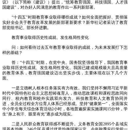
议》（以下简称《建议》）提出，“统筹教育强国、科技强国、人才强
国建设”，对办好人民满意的教育作出一系列新部署。
“十四五”时期教育事业取得哪些成就？如何全面把握好、贯彻落
实好全会关于教育改革发展的新部署新要求？新华社记者采访了教育
部党组书记、部长怀进鹏。
教育事业取得历史性成就、发生格局性变化
问：如何看待过去五年教育事业取得的成就，为未来发展打下怎
样的基础？
答：“十四五”时期，在党中央、国务院坚强领导下，我国教育事
业取得历史性成就、发生格局性变化。我国已建成规模最大且高质量
的教育体系，教育强国建设迈出坚实步伐，主要体现在以下几个方
面。
一是立德树人根本任务落实有力有效。我们坚持不懈用习近平新
时代中国特色社会主义思想铸魂育人，推动思政课程和课程思政同向
同行、校内教育和校外实践双向发力、科技教育和人文教育协同并
进，全员全过程全方位育人体系已经形成。坚持“健康第一”，全面落实
中小学生每天综合体育活动2小时，各地普遍探索实施课间15分钟，学
生“身上有汗、眼里有光”逐步成为现实。
二是人民群众教育获得感不断提升。义务教育全国2895个县域实
现基本均衡，246个区县通过优质均衡国家认定。今年秋季实行学前一