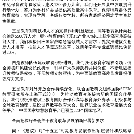
年免保育教育费政策，惠及1200多万儿童。我们还开展县中发展提升
行动计划，努力为乡村和县城提供高质量高中教育。保障特殊群体受
教育权益，实现各学段、各级各类学校、所有家庭经济困难学生资助
全覆盖。
三是教育对科技和人才的支撑作用明显增强。高等教育累计向社
会输送5500万人才，职业教育供给了现代产业70%以上新增高素质高技
能人才。我们积极回应国家战略急需领域人才需求，扎实推进拔尖创
新人才培养，推进人才供需适配改革，这两年学科专业点调整比例超
过20%。
四是教师队伍建设取得积极进展。我们强化教育家精神引领，健
全师德师风建设长效机制，引导广大教师践行共同价值；不断巩固提
升教师待遇权益，开展教师支教帮扶，为中西部教育高质量发展提供
强有力支撑。
五是教育对外开放合作持续深化。联合国教科文组织国际STEM
教育研究所在上海正式设立，为推动教育变革提供新的国际合作平
台。我们积极推进职业教育国际合作和高等教育海外办学，积极参与
全球教育治理，建设世界数字教育大会、世界职业技术教育发展大会
等平台，中国国家智慧教育平台已覆盖220个国家地区。
全面把握好全会关于教育改革发展的新部署新要求
问：《建议》对“十五五”时期教育发展作出顶层设计和战略擘