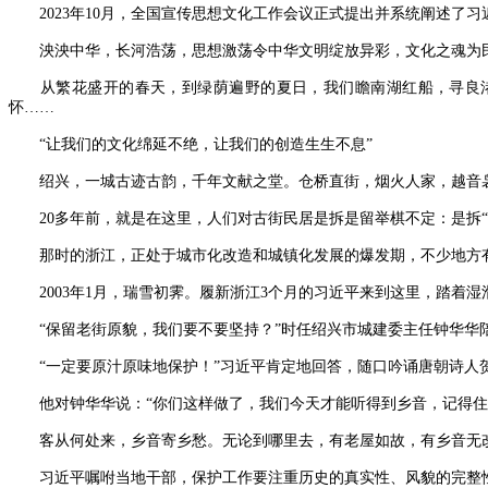
2023年10月，全国宣传思想文化工作会议正式提出并系统阐述了
泱泱中华，长河浩荡，思想激荡令中华文明绽放异彩，文化之魂为
从繁花盛开的春天，到绿荫遍野的夏日，我们瞻南湖红船，寻良渚
怀……
“让我们的文化绵延不绝，让我们的创造生生不息”
绍兴，一城古迹古韵，千年文献之堂。仓桥直街，烟火人家，越音
20多年前，就是在这里，人们对古街民居是拆是留举棋不定：是拆“古”
那时的浙江，正处于城市化改造和城镇化发展的爆发期，不少地方有
2003年1月，瑞雪初霁。履新浙江3个月的习近平来到这里，踏着
“保留老街原貌，我们要不要坚持？”时任绍兴市城建委主任钟华华
“一定要原汁原味地保护！”习近平肯定地回答，随口吟诵唐朝诗人贺
他对钟华华说：“你们这样做了，我们今天才能听得到乡音，记得住
客从何处来，乡音寄乡愁。无论到哪里去，有老屋如故，有乡音无
习近平嘱咐当地干部，保护工作要注重历史的真实性、风貌的完整