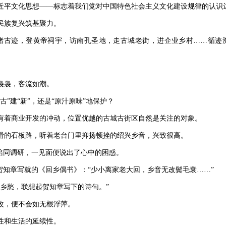
习近平文化思想——标志着我们党对中国特色社会主义文化建设规律的认识
民族复兴筑基聚力。
古迹，登黄帝祠宇，访南孔圣地，走古城老街，进企业乡村……循迹溯
袅袅，客流如潮。
建“新”，还是“原汁原味”地保护？
着商业开发的冲动，位置优越的古城古街区自然是关注的对象。
湿滑的石板路，听着老台门里抑扬顿挫的绍兴乡音，兴致很高。
陪同调研，一见面便说出了心中的困惑。
知章写就的《回乡偶书》：“少小离家老大回，乡音无改鬓毛衰……”
乡愁，联想起贺知章写下的诗句。”
改，便不会如无根浮萍。
性和生活的延续性。