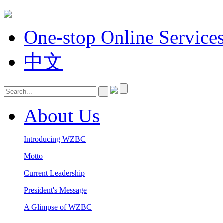
One-stop Online Service
中文
About Us
Introducing WZBC
Motto
Current Leadership
President's Message
A Glimpse of WZBC