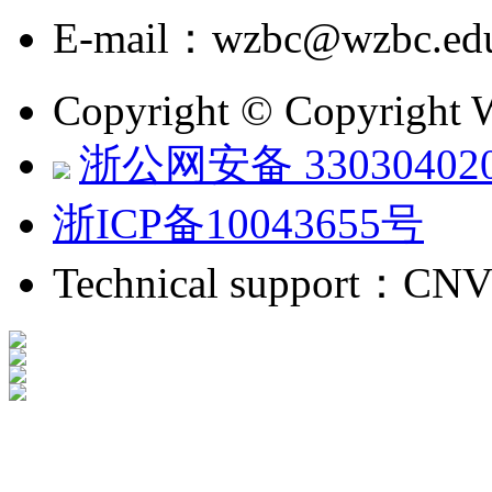
E-mail：wzbc@wzbc.edu
Copyright © Copyright 
浙公网安备 330304020
浙ICP备10043655号
Technical support：CN