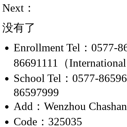
Next：
没有了
Enrollment Tel：0577-86
86691111（International
School Tel：0577-8659
86597999
Add：Wenzhou Chashan H
Code：325035